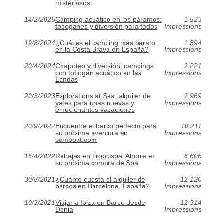
misteriosos
14/2/2025
Camping acuático en los páramos:
1 523
toboganes y diversión para todos
Impressions
19/8/2024
¿Cuál es el camping más barato
1 894
en la Costa Brava en España?
Impressions
20/4/2024
Chapoteo y diversión: campings
2 221
con tobogán acuático en las
Impressions
Landas
20/3/2023
Explorations at Sea: alquiler de
2 969
yates para unas nuevas y
Impressions
emocionantes vacaciones
20/9/2022
Encuentre el barco perfecto para
10 211
su próxima aventura en
Impressions
samboat.com
15/4/2022
Rebajas en Tropicspa: Ahorre en
8 606
su próxima compra de Spa
Impressions
30/8/2021
¿Cuánto cuesta el alquiler de
12 120
barcos en Barcelona, España?
Impressions
10/3/2021
Viajar a Ibiza en Barco desde
12 314
Denia
Impressions