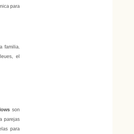
nica para
 familia.
leues, el
lows
son
a parejas
elas para