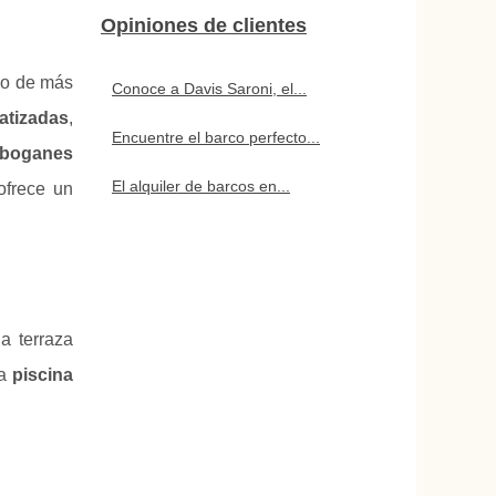
Opiniones de clientes
ico de más
Conoce a Davis Saroni, el...
matizadas
,
Encuentre el barco perfecto...
oboganes
El alquiler de barcos en...
ofrece un
a terraza
na
piscina