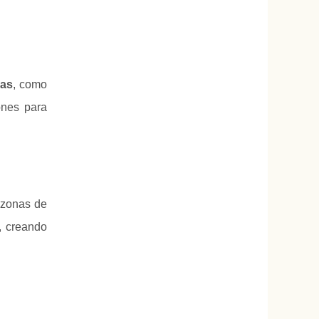
das
, como
ones para
y zonas de
, creando