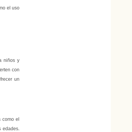
omo el uso
a niños y
ierten con
frecer un
s como el
as edades.