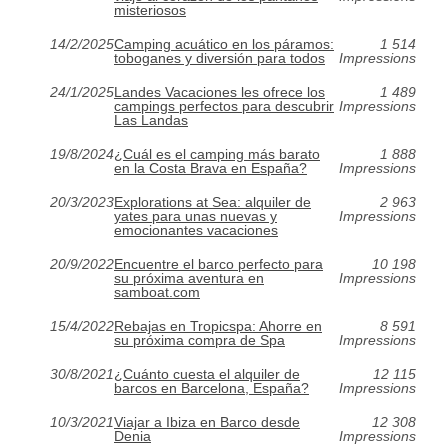
misteriosos
14/2/2025
Camping acuático en los páramos:
1 514
toboganes y diversión para todos
Impressions
24/1/2025
Landes Vacaciones les ofrece los
1 489
campings perfectos para descubrir
Impressions
Las Landas
19/8/2024
¿Cuál es el camping más barato
1 888
en la Costa Brava en España?
Impressions
20/3/2023
Explorations at Sea: alquiler de
2 963
yates para unas nuevas y
Impressions
emocionantes vacaciones
20/9/2022
Encuentre el barco perfecto para
10 198
su próxima aventura en
Impressions
samboat.com
15/4/2022
Rebajas en Tropicspa: Ahorre en
8 591
su próxima compra de Spa
Impressions
30/8/2021
¿Cuánto cuesta el alquiler de
12 115
barcos en Barcelona, España?
Impressions
10/3/2021
Viajar a Ibiza en Barco desde
12 308
Denia
Impressions