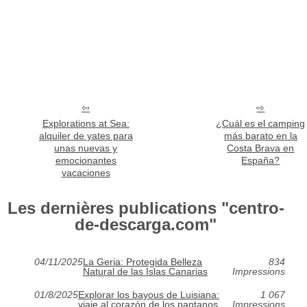
Explorations at Sea:
¿Cuál es el camping
alquiler de yates para
más barato en la
unas nuevas y
Costa Brava en
emocionantes
España?
vacaciones
Les dernières publications "centro-
de-descarga.com"
04/11/2025
La Geria: Protegida Belleza
834
Natural de las Islas Canarias
Impressions
01/8/2025
Explorar los bayous de Luisiana:
1 067
viaje al corazón de los pantanos
Impressions