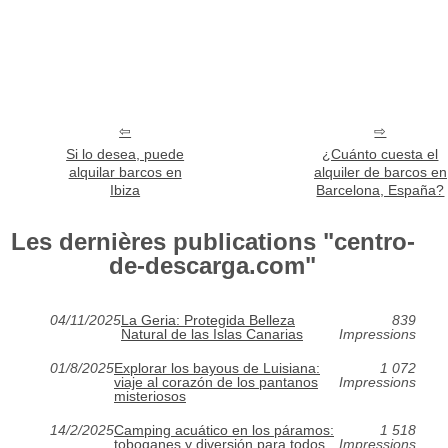
Si lo desea, puede
¿Cuánto cuesta el
alquilar barcos en
alquiler de barcos en
Ibiza
Barcelona, España?
Les dernières publications "centro-
de-descarga.com"
04/11/2025
La Geria: Protegida Belleza
839
Natural de las Islas Canarias
Impressions
01/8/2025
Explorar los bayous de Luisiana:
1 072
viaje al corazón de los pantanos
Impressions
misteriosos
14/2/2025
Camping acuático en los páramos:
1 518
toboganes y diversión para todos
Impressions