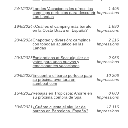
24/1/2025
Landes Vacaciones les ofrece los
1 495
campings perfectos para descubrir
Impressions
Las Landas
19/8/2024
¿Cuál es el camping más barato
1 890
en la Costa Brava en España?
Impressions
20/4/2024
Chapoteo y diversión: campings
2 216
con tobogán acuático en las
Impressions
Landas
20/3/2023
Explorations at Sea: alquiler de
2 966
yates para unas nuevas y
Impressions
emocionantes vacaciones
20/9/2022
Encuentre el barco perfecto para
10 206
su próxima aventura en
Impressions
samboat.com
15/4/2022
Rebajas en Tropicspa: Ahorre en
8 603
su próxima compra de Spa
Impressions
30/8/2021
¿Cuánto cuesta el alquiler de
12 116
barcos en Barcelona, España?
Impressions